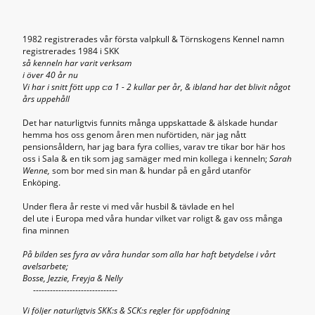
1982 registrerades vår första valpkull & Törnskogens Kennel namn
registrerades 1984 i SKK
så kenneln har varit verksam
i över 40 år nu
Vi har i snitt fött upp c:a 1 - 2 kullar per år, & ibland har det blivit något
års uppehåll
Det har naturligtvis funnits många uppskattade & älskade hundar
hemma hos oss genom åren men nuförtiden, när jag nått
pensionsåldern, har jag bara fyra collies, varav tre tikar bor här hos
oss i Sala & en tik som jag samäger med min kollega i kenneln;
Sarah
Wenne,
som bor med sin man & hundar på en gård utanför
Enköping.
Under flera år reste vi med vår husbil & tävlade en hel
del ute i Europa med våra hundar vilket var roligt & gav oss många
fina minnen
På bilden ses fyra av våra hundar som alla har haft betydelse i vårt
avelsarbete;
Bosse, Jezzie, Freyja & Nelly
------------------------------
Vi följer naturligtvis SKK:s & SCK:s regler för uppfödning