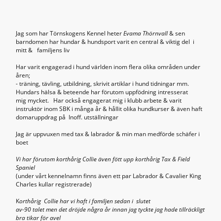
Jag som har Törnskogens Kennel heter
Evama Thörnvall
& sen
barndomen har hundar & hundsport varit en central & viktig del i
mitt & familjens liv
Har varit engagerad i hund världen inom flera olika områden under
åren;
- träning, tävling, utbildning, skrivit artiklar i hund tidningar mm.
Hundars hälsa & beteende har förutom uppfödning intresserat
mig mycket. Har också engagerat mig i klubb arbete & varit
instruktör inom SBK i många år & hållit olika hundkurser & även haft
domaruppdrag på Inoff. utställningar
Jag är uppvuxen med tax & labrador & min man medförde schäfer i
boet
Vi har förutom korthårig Collie även fött upp korthårig Tax & Field
Spaniel
(under vårt kennelnamn finns även ett par Labrador & Cavalier King
Charles kullar registrerade)
K
orthårig Collie har vi haft i familjen sedan i slutet
av-90 talet men det dröjde några år innan jag tyckte jag hade tillräckligt
bra tikar för avel